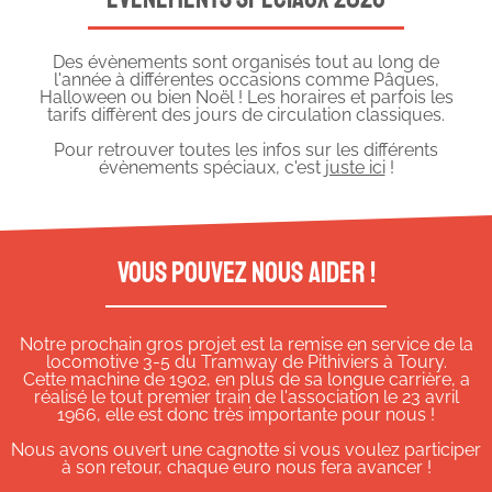
Des évènements sont organisés tout au long de
l'année à différentes occasions comme Pâques,
Halloween ou bien Noël ! Les horaires et parfois les
tarifs diffèrent des jours de circulation classiques.
Pour retrouver toutes les infos sur les différents
évènements spéciaux, c'est
juste ici
!
Vous pouvez nous aider !
Notre prochain gros projet est la remise en service de la
locomotive 3-5 du Tramway de Pithiviers à Toury.
Cette machine de 1902, en plus de sa longue carrière, a
réalisé le tout premier train de l'association le 23 avril
1966, elle est donc très importante pour nous !
Nous avons ouvert une cagnotte si vous voulez participer
à son retour, chaque euro nous fera avancer !